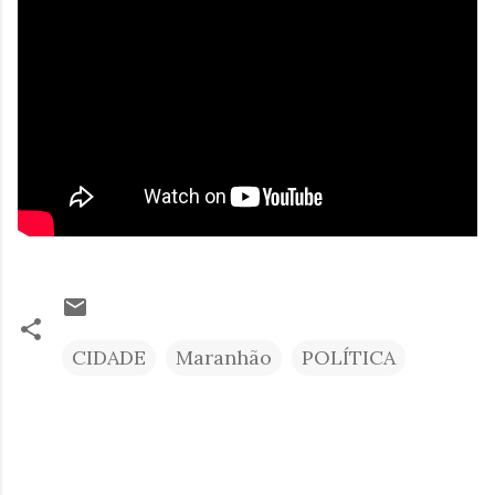
CIDADE
Maranhão
POLÍTICA
C
o
m