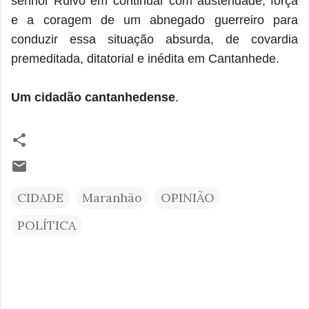
senhor Ruivo em continuar com austeridade, força
e a coragem de um abnegado guerreiro para
conduzir essa situação absurda, de covardia
premeditada, ditatorial e inédita em Cantanhede.
Um cidadão cantanhedense
.
CIDADE
Maranhão
OPINIÃO
POLÍTICA
C
o
m