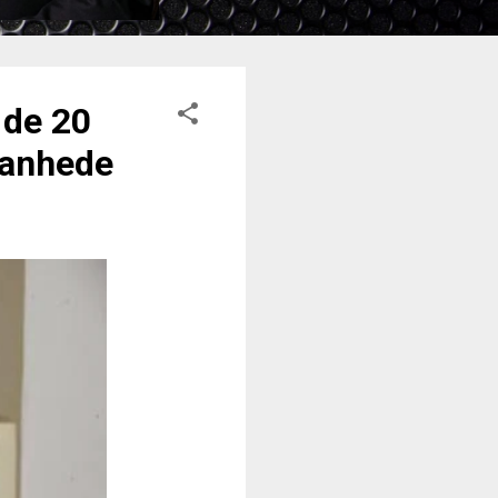
 de 20
tanhede