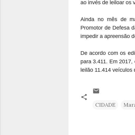
ao invés de leiloar os
Ainda no mês de mar
Promotor de Defesa da
impedir a apreensão 
De acordo com os edit
para 3.411. Em 2017, 
leilão 11.414 veículo
CIDADE
Mar
C
o