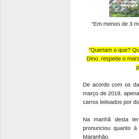
“Em menos de 3 mes
"Queriam o que? Qu
Dino, respeite o mar
p
De acordo com os da
março de 2018, apenas
carros leiloados por di
Na manhã desta terç
pronunciou quanto à
Maranhão.