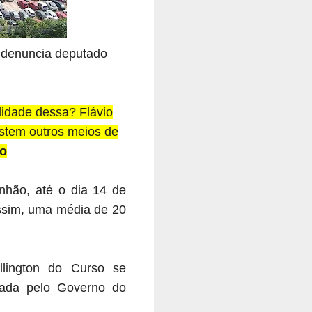
, denuncia deputado
idade dessa? Flávio
istem outros meios de
so
hão, até o dia 14 de
assim, uma média de 20
llington do Curso se
zada pelo Governo do