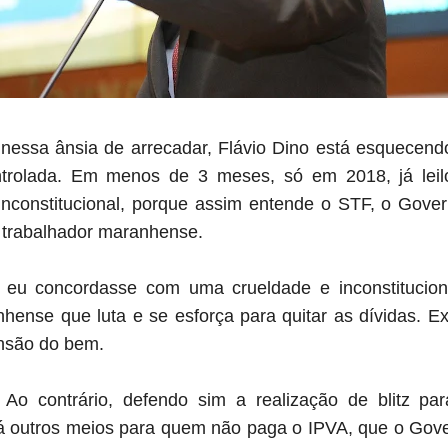
nessa ânsia de arrecadar, Flávio Dino está esquecend
trolada. Em menos de 3 meses, só em 2018, já leilo
inconstitucional, porque assim entende o STF, o Gove
o trabalhador maranhense.
eu concordasse com uma crueldade e inconstituciona
nhense que luta e se esforça para quitar as dívidas. E
ensão do bem.
. Ao contrário, defendo sim a realização de blitz p
há outros meios para quem não paga o IPVA, que o Gove