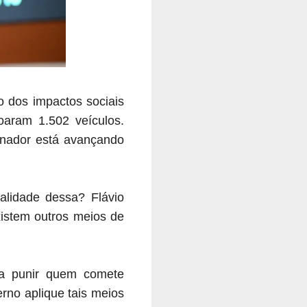
o dos impactos sociais
aram 1.502 veículos.
rnador está avançando
lidade dessa? Flávio
xistem outros meios de
ara punir quem comete
rno aplique tais meios