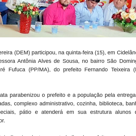
eira (DEM) participou, na quinta-feira (15), em Cidelâ
fessora Antônia Alves de Sousa, no bairro São Domi
dré Fufuca (PP/MA), do prefeito Fernando Teixeira 
ta parabenizou o prefeito e a população pela entreg
adas, complexo administrativo, cozinha, biblioteca, ba
eciais, pátio e atenderá em sua estrutura alunos d
or.