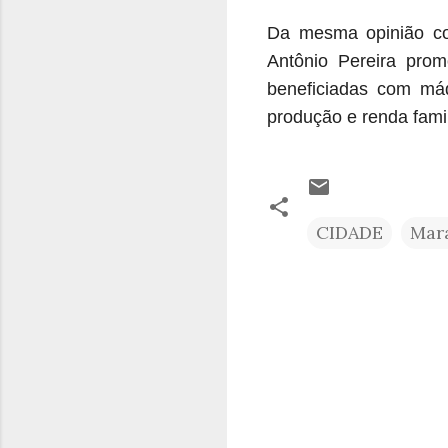
Da mesma opinião co
Antônio Pereira pro
beneficiadas com máq
produção e renda famil
CIDADE
Mar
C
o
m
e
n
t