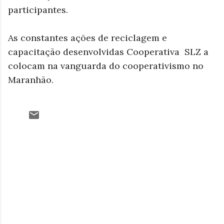
participantes.
As constantes ações de reciclagem e
capacitação desenvolvidas Cooperativa SLZ a
colocam na vanguarda do cooperativismo no
Maranhão.
C
o
m
e
n
t
á