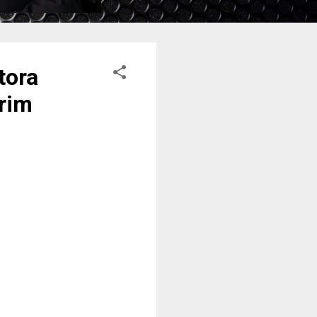
tora
rim