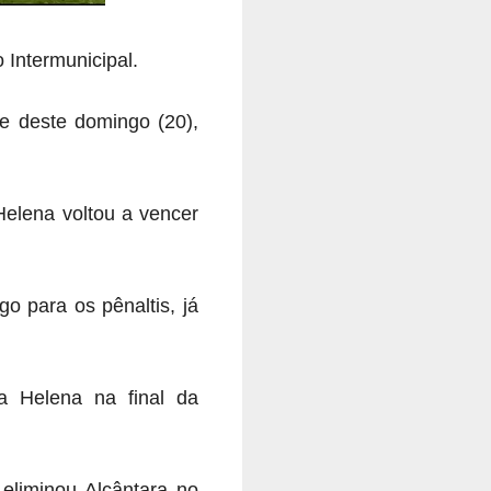
 Intermunicipal.
de deste domingo (20),
Helena voltou a vencer
o para os pênaltis, já
a Helena na final da
 eliminou Alcântara no