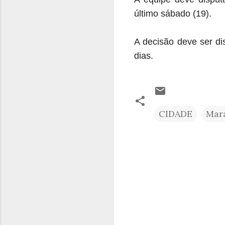
último sábado (19).
A decisão deve ser di
dias.
CIDADE
Mar
C
o
m
e
n
t