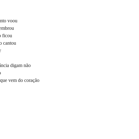
nto voou
lembrou
 ficou
o cantou
r
ância digam não
o
 que vem do coração