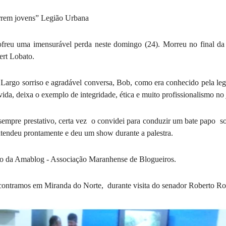
rrem jovens” Legião Urbana 
reu uma imensurável perda neste domingo (24). Morreu no final da t
ert Lobato.
e Largo sorriso e agradável conversa, Bob, como era conhecido pela leg
ida, deixa o exemplo de integridade, ética e muito profissionalismo no 
empre prestativo, certa vez  o convidei para conduzir um bate papo  s
 atendeu prontamente e deu um show durante a palestra.
ão da Amablog - Associação Maranhense de Blogueiros.
ontramos em Miranda do Norte,  durante visita do senador Roberto Ro