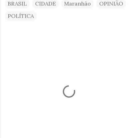
BRASIL
CIDADE
Maranhão
OPINIÃO
POLÍTICA
C
o
m
e
n
t
á
r
i
o
s