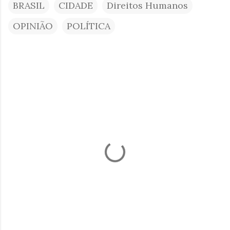
BRASIL
CIDADE
Direitos Humanos
OPINIÃO
POLÍTICA
C
o
m
e
n
t
á
r
i
o
s