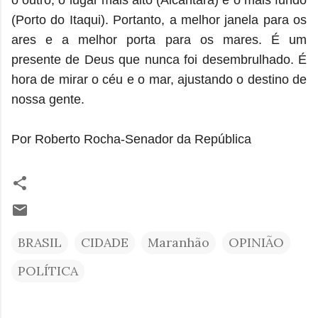
o outro, o lugar mais alto (Alcântara) e o mais fundo
(Porto do Itaqui). Portanto, a melhor janela para os
ares e a melhor porta para os mares. É um
presente de Deus que nunca foi desembrulhado. É
hora de mirar o céu e o mar, ajustando o destino de
nossa gente.
Por Roberto Rocha-Senador da República
BRASIL
CIDADE
Maranhão
OPINIÃO
POLÍTICA
C