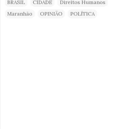
BRASIL
CIDADE
Direitos Humanos
Maranhão
OPINIÃO
POLÍTICA
C
o
m
e
n
t
á
r
i
o
s