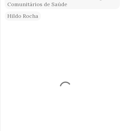
Comunitários de Saúde
Hildo Rocha
C
o
m
e
n
t
á
r
i
o
s