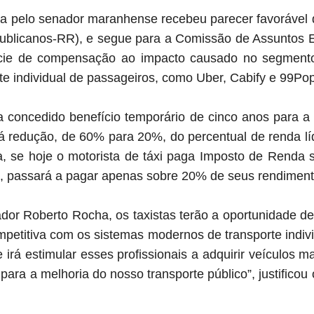
a pelo senador maranhense recebeu parecer favorável d
ublicanos-RR), e segue para a Comissão de Assuntos 
cie de compensação ao impacto causado no segmento 
rte individual de passageiros, como Uber, Cabify e 99Pop
a concedido benefício temporário de cinco anos para a 
 redução, de 60% para 20%, do percentual de renda líq
a, se hoje o motorista de táxi paga Imposto de Rend
e, passará a pagar apenas sobre 20% de seus rendiment
or Roberto Rocha, os taxistas terão a oportunidade 
mpetitiva com os sistemas modernos de transporte indivi
irá estimular esses profissionais a adquirir veículos m
para a melhoria do nosso transporte público”, justificou 