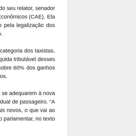
o seu relator, senador
Econômicos (CAE). Ela
pela legalização dos
.
categoria dos taxistas,
uida tributável desses
a sobre 60% dos ganhos
os.
de se adequarem à nova
dual de passageiro. “A
ais novos, o que vai ao
o parlamentar, no texto