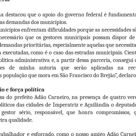
a destacou que o apoio do governo federal é fundamental
as demandas dos municípios.
nicípios enfrentam dificuldades porque as necessidades sã
 necessário que os gestores municipais possam dispor de
demandas prioritárias, especialmente aquelas que necessi
executadas, como é o caso das estradas municipais. Cient
ítica-administrativa e, a partir dessa parceria, consegui
res de minha autoria que serão aplicadas na recu
a população que mora em São Francisco do Brejão”, declaro
o e força política
a do prefeito Adão Carneiro, na presença de quatro vere
políticos das cidades de Imperatriz e Açailândia o deputa
gestor sério, responsável, que honra compromissos
ira qualidade.
rabalhador e esforçado, como o nosso amigo Adão Carnei