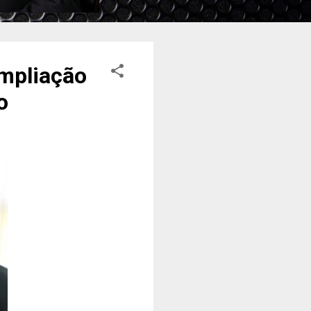
ampliação
o