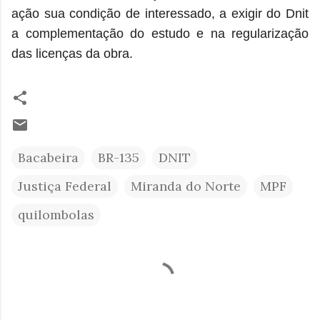
ação sua condição de interessado, a exigir do Dnit
a complementação do estudo e na regularização
das licenças da obra.
Bacabeira
BR-135
DNIT
Justiça Federal
Miranda do Norte
MPF
quilombolas
C
o
m
e