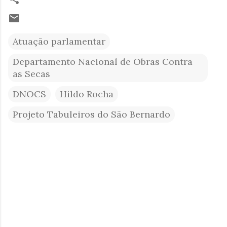
Atuação parlamentar
Departamento Nacional de Obras Contra
as Secas
DNOCS
Hildo Rocha
Projeto Tabuleiros do São Bernardo
C
o
m
e
n
t
á