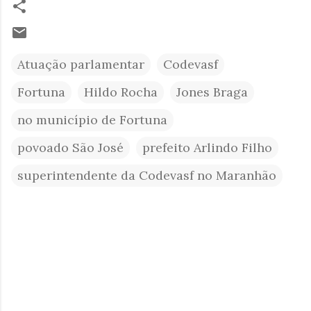
Atuação parlamentar
Codevasf
Fortuna
Hildo Rocha
Jones Braga
no município de Fortuna
povoado São José
prefeito Arlindo Filho
superintendente da Codevasf no Maranhão
C
o
m
e
n
t