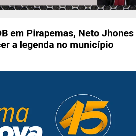
DB em Pirapemas, Neto Jhones 
cer a legenda no município