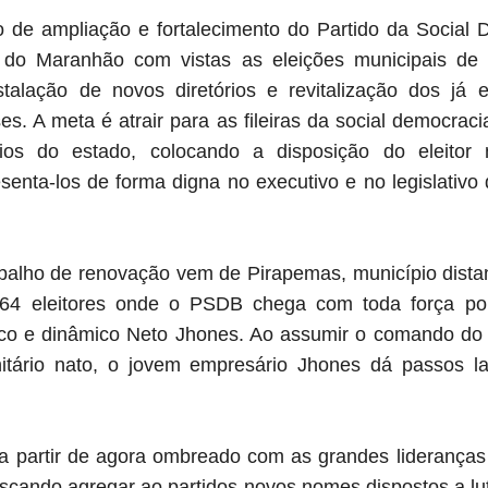
o de ampliação e fortalecimento do
Partido da Social D
do Maranhão com vistas as eleições municipais de
alação de novos diretórios e revitalização dos já 
s. A meta é atrair para as fileiras da social democrac
rios do estado, colocando a disposição do eleitor
senta-los de forma digna no executivo e no legislativo
balho de renovação vem de Pirapemas,
município
dista
64 eleitores onde o PSDB chega com toda força polí
ico e dinâmico Neto Jhones. Ao
assumir o comando do 
nitário nato, o jovem empresário Jhones dá passos l
a partir de agora ombreado com as grandes lideranças 
cando agregar ao partidos novos nomes dispostos a l