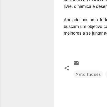
livre, dinâmica e dese
Apoiado por uma fort
buscam um objetivo c
melhores a se juntar
Neto Jhones
C
o
m