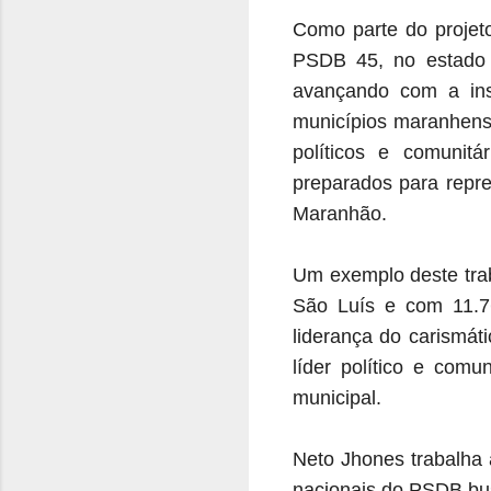
Como parte do projet
PSDB 45, no estado 
avançando com a inst
municípios maranhense
políticos e comunitá
preparados para repre
Maranhão.
Um exemplo deste tra
São Luís e com 11.7
liderança do carismát
l
íder político e comu
municipal.
Neto Jhones trabalha 
nacionais do PSDB bus