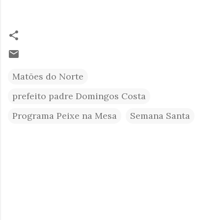
Matões do Norte
prefeito padre Domingos Costa
Programa Peixe na Mesa
Semana Santa
C
o
m
e
n
t