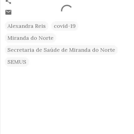
Alexandra Reis
covid-19
Miranda do Norte
Secretaria de Saúde de Miranda do Norte
SEMUS
C
o
m
e
n
t
á