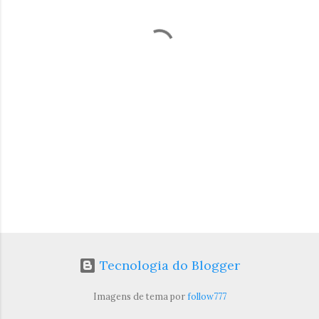
t
á
r
i
o
s
Tecnologia do Blogger
Imagens de tema por
follow777