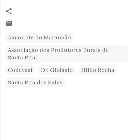
Amarante do Maranhão
Associação dos Produtores Rurais de
Santa Rita
Codevasf
Dr. Gildásio
Hildo Rocha
Santa Rita dos Sales
C
o
m
e
n