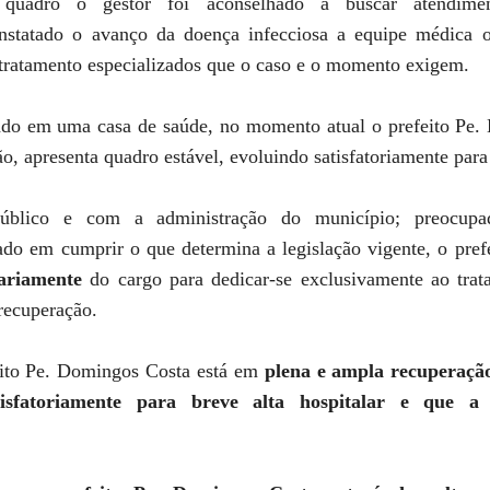
uadro o gestor foi aconselhado a buscar atendim
onstatado o avanço da doença infecciosa a equipe médica o
 tratamento especializados que o caso e o momento exigem.
nado em uma casa de saúde, no momento atual o prefeito Pe
ão,
apresenta quadro estável, evoluindo satisfatoriamente para 
blico e com a administração do município; preocupa
ado em cumprir o que determina a legislação vigente, o pre
ariamente
do cargo para dedicar-se exclusivamente ao tra
a recuperação.
eito Pe. Domingos Costa está
em
plena e ampla recuperaçã
atisfatoriamente para breve alta hospitalar e que 