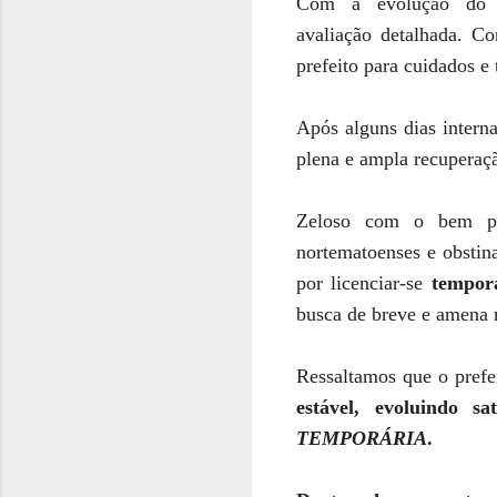
Com a evolução do q
avaliação detalhada. C
prefeito para cuidados e
Após alguns dias inter
plena e ampla recuperaç
Zeloso com o bem pú
nortematoenses e obstin
por licenciar-se
tempor
busca de breve e amen
Ressaltamos que
o pref
estável, evoluindo s
TEMPORÁRIA
.