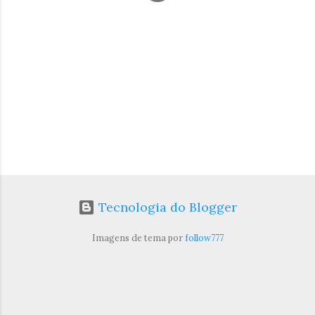
i
o
s
Tecnologia do Blogger
Imagens de tema por
follow777