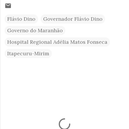
Flávio Dino
Governador Flávio Dino
Governo do Maranhão
Hospital Regional Adélia Matos Fonseca
Itapecuru-Mirim
C
o
m
e
n
t
á
r