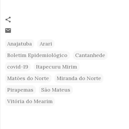
Anajatuba
Arari
Boletim Epidemiológico
Cantanhede
covid-19
Itapecuru Mirim
Matões do Norte
Miranda do Norte
Pirapemas
São Mateus
Vitória do Mearim
C
o