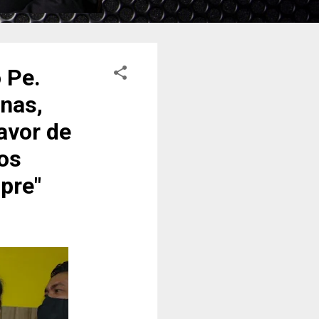
 Pe.
nas,
avor de
os
pre"