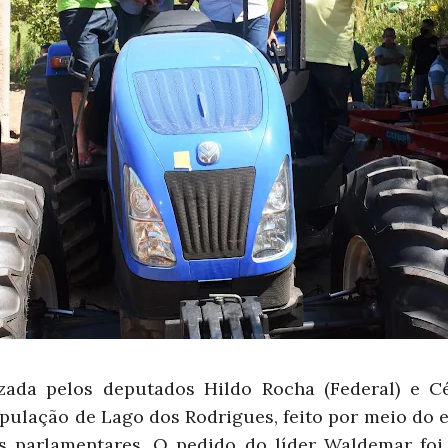
zada pelos deputados Hildo Rocha (Federal) e Cé
opulação de Lago dos Rodrigues, feito por meio do 
is parlamentares. O pedido do líder Waldemar fo