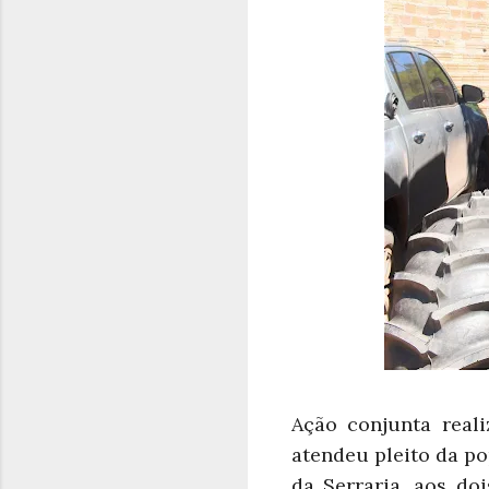
Ação conjunta reali
atendeu pleito da p
da Serraria, aos do