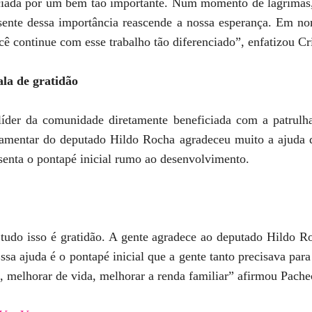
iada por um bem tão importante. Num momento de lágrimas,
ente dessa importância reascende a nossa esperança. Em no
cê continue com esse trabalho tão diferenciado”, enfatizou Cri
la de gratidão
líder da comunidade diretamente beneficiada com a patrulh
amentar do deputado Hildo Rocha agradeceu muito a ajuda 
senta o pontapé inicial rumo ao desenvolvimento.
 tudo isso é gratidão. A gente agradece ao deputado Hildo Ro
ssa ajuda é o pontapé inicial que a gente tanto precisava pa
 melhorar de vida, melhorar a renda familiar” afirmou Pache