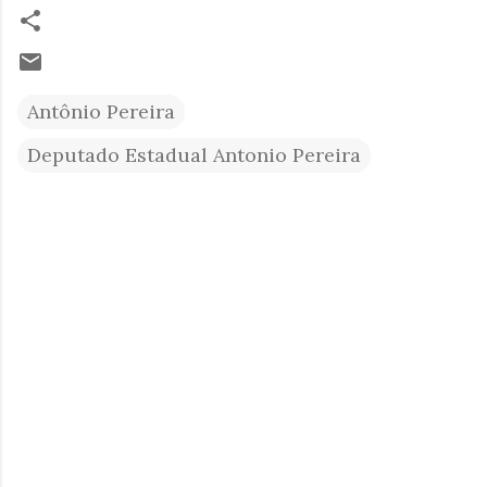
Antônio Pereira
Deputado Estadual Antonio Pereira
C
o
m
e
n
t
á
r
i
o