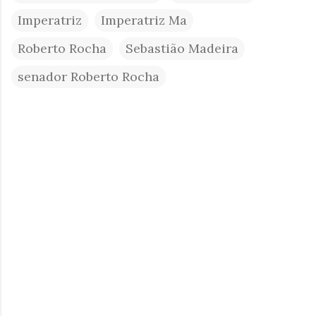
Imperatriz
Imperatriz Ma
Roberto Rocha
Sebastião Madeira
senador Roberto Rocha
C
o
m
e
n
t
á
r
i
o
s