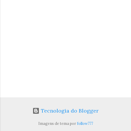
t
á
r
i
o
s
Tecnologia do Blogger
Imagens de tema por
follow777