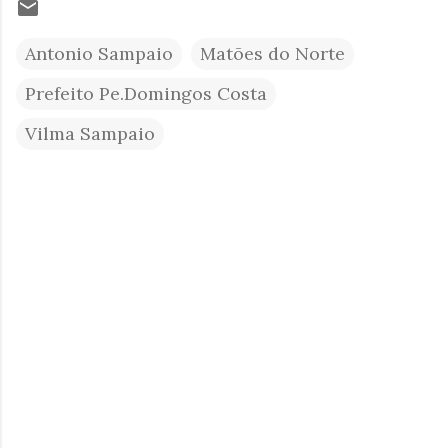
Antonio Sampaio
Matões do Norte
Prefeito Pe.Domingos Costa
Vilma Sampaio
C
o
m
e
n
t
á
r
i
o