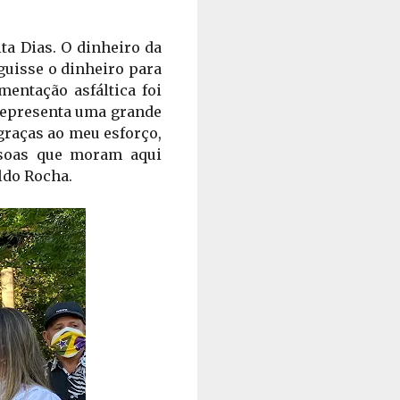
a Dias. O dinheiro da 
uisse o dinheiro para 
entação asfáltica foi 
representa uma grande 
graças ao meu esforço, 
soas que moram aqui 
ldo Rocha. 