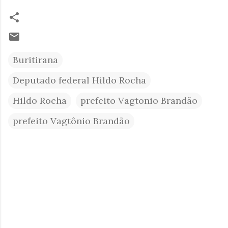
Buritirana
Deputado federal Hildo Rocha
Hildo Rocha
prefeito Vagtonio Brandão
prefeito Vagtônio Brandão
C
o
m
e
n
t