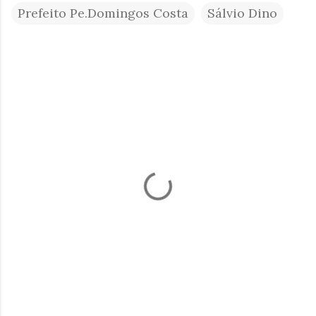
Prefeito Pe.Domingos Costa
Sálvio Dino
C
o
m
e
n
t
á
r
i
o
s