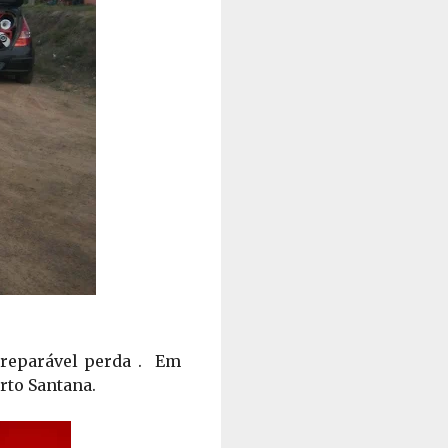
eparável perda .  
Em 
rto Santana. 