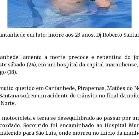
antanhede em luto: morre aos 23 anos, Dj Roberto Santa
anhede lamenta a morte precoce e repentina do jov
te sábado (24), em um hospital da capital maranhense, 
o (18).
muito querido em Cantanhede, Pirapemas, Matões do No
Santana sofreu um acidente de trânsito no final da noite
Norte. 
 motocicleta e teria se desequilibrado ao passar por um
acordado. Socorrido foi encaminhado ao Hospital Mun
nsferido para São Luís, onde morreu no início da manhã 