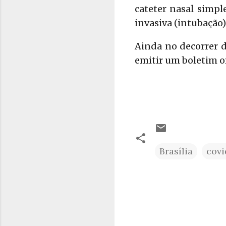
cateter nasal simpl
invasiva (intubação)
Ainda no decorrer d
emitir um boletim o
Brasília
covi
C
o
m
e