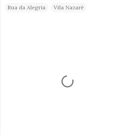
Rua da Alegria
Vila Nazaré
C
o
m
e
n
t
á
r
i
o
s