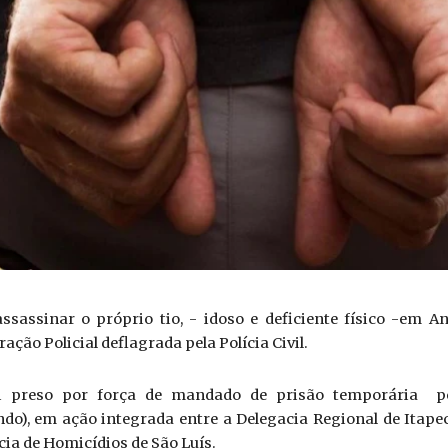
ssassinar o próprio tio, - idoso e deficiente físico -em An
ração Policial deflagrada pela Polícia Civil.
foi preso por força de mandado de prisão temporária  pe
ndo), em ação integrada entre a Delegacia Regional de Itapec
ia de Homicídios de São Luís.