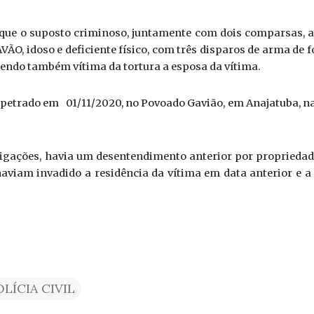
ue o suposto criminoso, juntamente com dois comparsas, as
 idoso e deficiente físico, com três disparos de arma de fog
 sendo também vítima da tortura a esposa da vítima.
petrado em   01/11/2020, no Povoado Gavião, em Anajatuba, na 
igações, havia um desentendimento anterior por propriedade 
viam invadido a residência da vítima em data anterior e a
OLÍCIA CIVIL