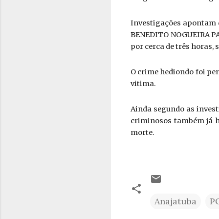
Investigações apontam q
BENEDITO NOGUEIRA PAVÃO,
por cerca de três horas,
O crime hediondo foi per
vitima.
Ainda segundo as invest
criminosos também já ha
morte.
Anajatuba
P