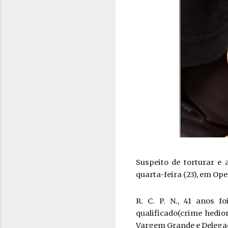
Suspeito de torturar e a
quarta-feira (23), em Ope
R. C. P. N., 41 anos 
qualificado(crime hedio
Vargem Grande e Delegac