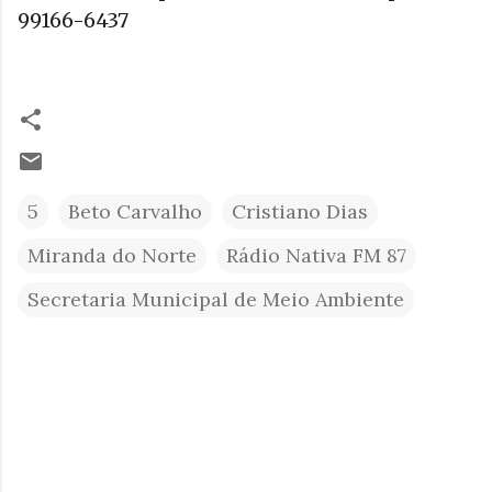
99166-6437
5
Beto Carvalho
Cristiano Dias
Miranda do Norte
Rádio Nativa FM 87
Secretaria Municipal de Meio Ambiente
C
o
m
e
n