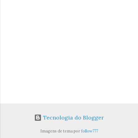
t
á
r
i
o
s
Tecnologia do Blogger
Imagens de tema por
follow777