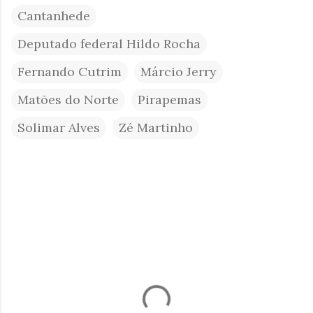
Cantanhede
Deputado federal Hildo Rocha
Fernando Cutrim
Márcio Jerry
Matões do Norte
Pirapemas
Solimar Alves
Zé Martinho
C
o
m
e
n
t
á
r