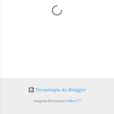
á
r
i
o
s
Tecnologia do Blogger
Imagens de tema por
follow777