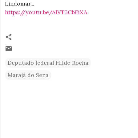
L
indomar...
https://youtu.be/AlVT5CbFiXA
Deputado federal Hildo Rocha
Marajá do Sena
C
o
m
e
n
t