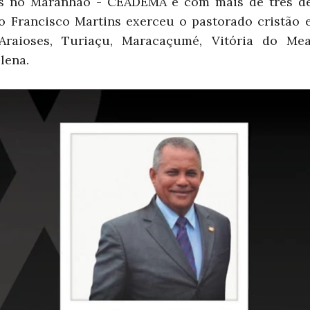
s no Maranhão - CEADEMA e com mais de três dé
do Francisco Martins exerceu o pastorado cristão 
 Araioses, Turiaçu, Maracaçumé, Vitória do Me
lena.