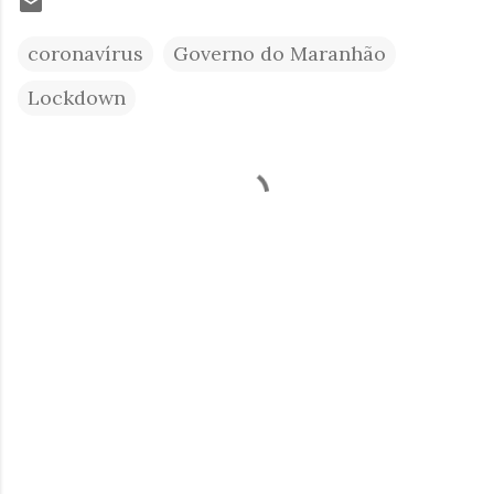
coronavírus
Governo do Maranhão
Lockdown
C
o
m
e
n
t
á
r
i
o
s