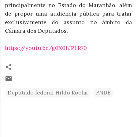
principalmente no Estado do Maranhão, além
de propor uma audiência pública para tratar
exclusivamente do assunto no âmbito da
Câmara dos Deputados.
https://youtu.be/g0X0hJPLR70
Deputado federal Hildo Rocha
FNDE
C
o
m
e