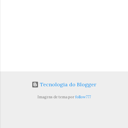
i
o
s
Tecnologia do Blogger
Imagens de tema por
follow777