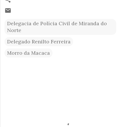
Delegacia de Polícia Civil de Miranda do
Norte
Delegado Renilto Ferreira
Morro da Macaca
C
o
m
e
n
t
á
r