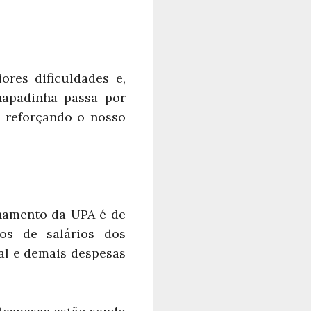
res dificuldades e,
hapadinha passa por
s reforçando o nosso
onamento da UPA é de
os de salários dos
al e demais despesas