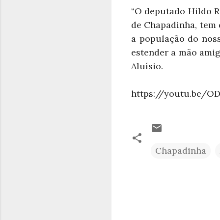
“O deputado Hildo R
de Chapadinha, tem 
a população do noss
estender a mão amig
Aluísio.
https://youtu.be/
Chapadinha
C
o
m
e