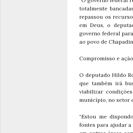
“O governo federal r
totalmente bancada
repassou os recurso
em Deus, o deputad
governo federal par
ao povo de Chapadinh
Compromisso e açã
O deputado Hildo R
que também irá bus
viabilizar condiçõe
município, no setor 
“Estou me dispondo
fontes para ajudar a