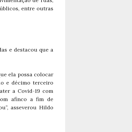
avimentação de ruas,
blicos, entre outras
das e destacou que a
que ela possa colocar
o e décimo terceiro
bater a Covid-19 com
com afinco a fim de
u”, asseverou Hildo