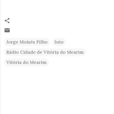
Jorge Moisés Filho
luto
Rádio Cidade de Vitória do Mearim
Vitória do Mearim
C
o
m
e
n
t