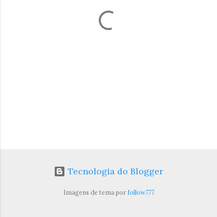
á
r
i
o
s
Tecnologia do Blogger
Imagens de tema por
follow777